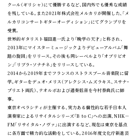
クール（ギリシャ）にて優勝するなど、国内外でも優秀な成績
を残している。また2021年株式会社メルカリが開催した、「メ
ルカリコンサートギターオーディション」にてグランプリを
受賞。
世界的ギタリスト福田進一氏より「晩学の天才」と称され、
2013年にマイスターミュージックよりデビューアルバム「舞
踏の旋回」をリリース。その後も同レーベルより「オブリビオ
ン」「リブラ・ソナチネ」をリリースしている。
2014から2019年までフランスのストラスブール音楽院に留
学。ギターをデュオ・メリス（アレクシス・ムズラキス、スサナ・
プリエト両氏）、テオルボおよび通奏低音を今村泰典氏に師
事。
東京オペラシティが主催する、実力ある個性的な若手日本人
演奏家によるリサイタルシリーズ「B to C」への出演、NHK－
FM「リサイタル・ノヴァ」に出演するなど、現在は東京を基点
に各方面で精力的な活動をしている。2016年度文化庁新進芸