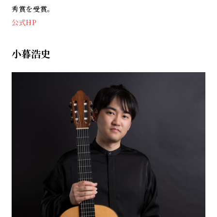
秀賞を受賞。
公式HP
小暮浩史