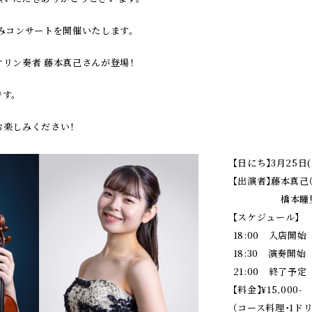
みコンサートを開催いたします。
リン奏者 藤本真己さんが登場！
す。
お楽しみください！
【日にち】3月25日(
【出演者】藤本真己
橋本瞳里（
【スケジュール】
18:00 入店開始
18:30 演奏開始
21:00 終了予定
【料金】¥15,000-
（コース料理・1ド