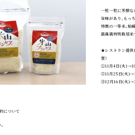
一粒一粒に芳醇な
旨味があり、もっ
特徴の一等米。柏
最高級特別栽培米
★レストラン提供日
堂）
①11月4日(火)→1
②11月25日(火)→
③12月16日(火)→
約について
。