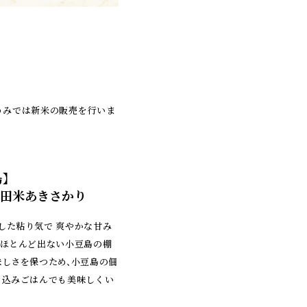
とうみでは新米の販売を行いま
】
棚田米あきさかり
した粘り気で 爽やかな甘み
はほとんど出ない小豆島の棚
味しさを保つため、小豆島の佃
き込みごはんでも美味しくい