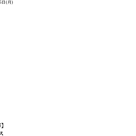
5日(月)
】
ス