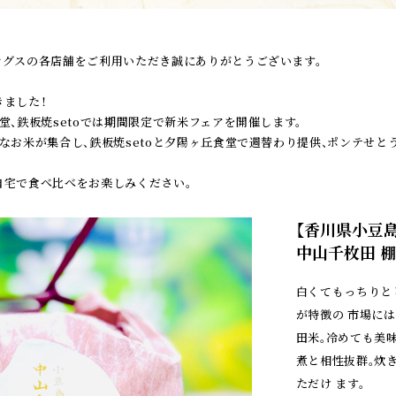
ングスの各店舗をご利用いただき誠にありがとうございます。
ました！
堂、鉄板焼setoでは期間限定で新米フェアを開催します。
なお米が集合し、鉄板焼setoと夕陽ヶ丘食堂で週替わり提供、ポンテせ
自宅で食べ比べをお楽しみください。
【香川県小豆島
中山千枚田 
白くてもっちりと
が特徴の 市場に
田米。冷めても美
煮と相性抜群。炊
ただけ ます。