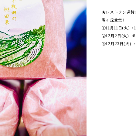
★レストラン週替わ
陽ヶ丘食堂）
①11月11日(火)→1
②12月2日(火)→8
③12月23日(火)→