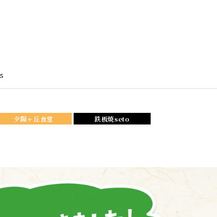
5
夕陽ヶ丘食堂
鉄板焼seto