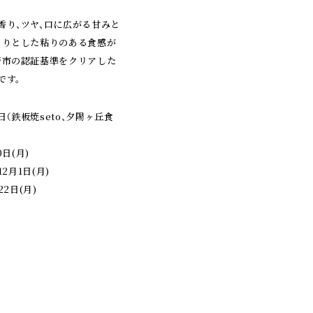
香り、ツヤ、口に広がる甘みと
ちりとした粘りのある食感が
崎市の認証基準をクリアした
です。
（鉄板焼seto、夕陽ヶ丘食
0日(月)
12月1日(月)
22日(月)